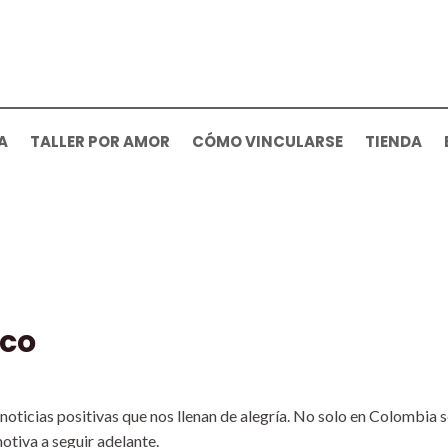
A
TALLER POR AMOR
CÓMO VINCULARSE
TIENDA
ico
ticias positivas que nos llenan de alegría. No solo en Colombia 
otiva a seguir adelante.