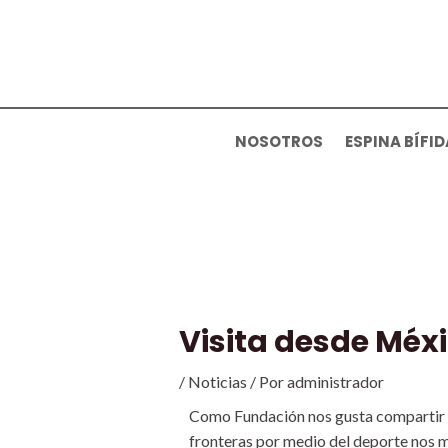
Ir
al
contenido
NOSOTROS
ESPINA BÍFID
Navegación
de
entradas
Visita desde Méx
/
Noticias
/ Por
administrador
Como Fundación nos gusta compartir no
fronteras por medio del deporte nos m