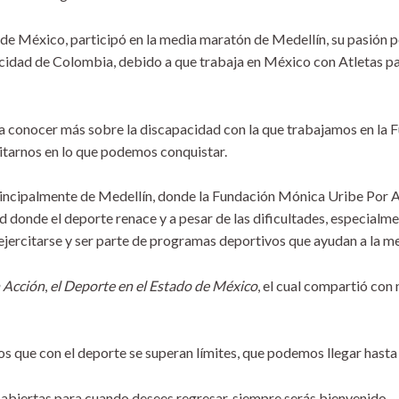
de México, participó en la media maratón de Medellín, su pasión 
acidad de Colombia, debido a que trabaja en México con Atletas pa
 a conocer más sobre la discapacidad con la que trabajamos en la F
mitarnos en lo que podemos conquistar.
rincipalmente de Medellín, donde la Fundación Mónica Uribe Por A
d donde el deporte renace y a pesar de las dificultades, especialm
ejercitarse y ser parte de programas deportivos que ayudan a la me
 Acción
,
el Deporte en el Estado de México
, el cual compartió con
os que con el deporte se superan límites, que podemos llegar hast
abiertas para cuando desees regresar, siempre serás bienvenido.