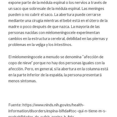
expone parte de la médula espinal o los nervios a través de
un saco que sobresale de la médula espinal. Las meninges
pueden o no cubrir el saco. La abertura puede cerrarse
mediante una cirugía mientras el bebé está en el útero de la
madre o poco después de que nazca. La mayoría de las
personas nacidas con mielomeningocele experimentan
cambios en la estructura cerebral, debilidad en las piernas y
problemas en la vejiga y los intestinos.
El mielomeningocele a menudo se denomina “afección de
copo de nieve” porque no hay dos personas iguales con la
afección. Pero, en general, si la abertura en la columna está
en la parte inferior de la espalda, la persona presentará
menos síntomas.
Fuente:
https://www.ninds.nih.gov/es/health-
information/disorders/espina-bifida#toc–qui-n-tiene-m-s-
probabilidades-de-sufrir-espina-b-fida-