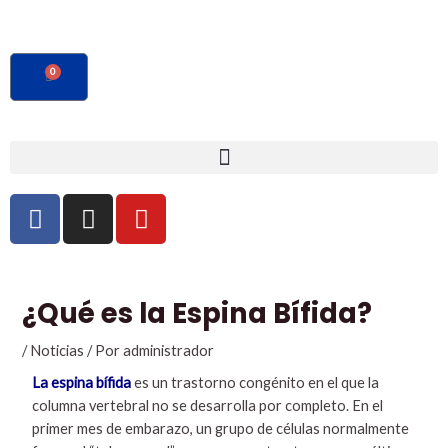
Ir
al
contenido
0
CART
F
I
Y
a
n
o
c
s
u
Navegación
e
t
t
de
b
a
u
¿Qué es la Espina Bífida?
entradas
o
g
b
o
r
e
/
Noticias
/ Por
administrador
k
a
La espina bífida
es un trastorno congénito en el que la
m
columna vertebral no se desarrolla por completo. En el
primer mes de embarazo, un grupo de células normalmente