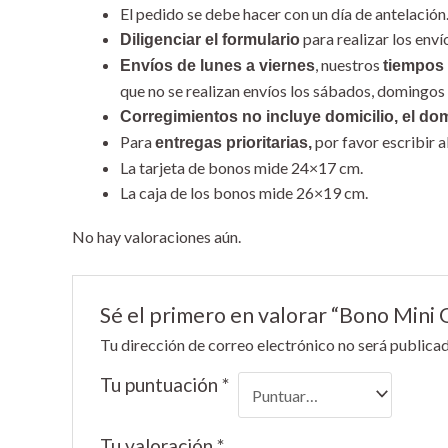
El pedido se debe hacer con un día de antelación
para realizar los env
Diligenciar el formulario
, nuestros
Envíos de lunes a viernes
tiempos 
que no se realizan envíos los sábados, domingos 
Corregimientos no incluye domicilio, el dom
Para
por favor escribir
entregas prioritarias,
La tarjeta de bonos mide 24×17 cm.
La caja de los bonos mide 26×19 cm.
No hay valoraciones aún.
Sé el primero en valorar “Bono Mini 
Tu dirección de correo electrónico no será publicad
Tu puntuación
*
Tu valoración
*