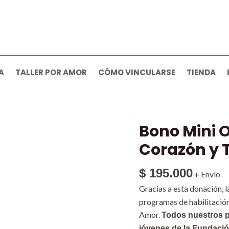
A
TALLER POR AMOR
CÓMO VINCULARSE
TIENDA
Bono Mini 
Bono
Mini
Corazón y 
Orquídea
con
$
195.000
+ Envío
Vela
Gracias a esta donación, 
Corazón
programas de habilitación
y
Amor.
Todos nuestros 
Tarjeta
jóvenes de la Fundació