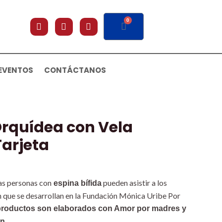
F
I
Y
0
CART
a
n
o
c
s
u
e
t
t
b
a
u
o
g
b
EVENTOS
CONTÁCTANOS
o
r
e
k
a
m
Orquídea con Vela
Tarjeta
las personas con
pueden asistir a los
espina bífida
 que se desarrollan en la Fundación Mónica Uribe Por
productos son elaborados con Amor por madres y
n.