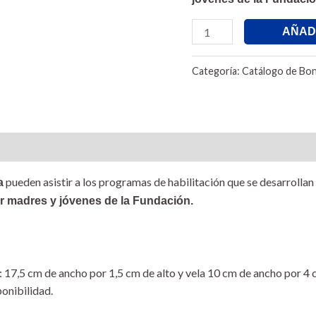
cantidad
AÑAD
Categoría:
Catálogo de Bon
pueden asistir a los programas de habilitación que se desarroll
a
 madres y jóvenes de la Fundación.
 17,5 cm de ancho por 1,5 cm de alto y vela 10 cm de ancho por 4 c
onibilidad.