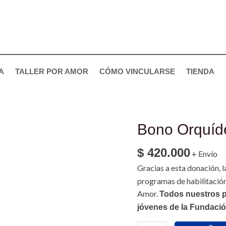
A
TALLER POR AMOR
CÓMO VINCULARSE
TIENDA
Bono Orquíde
Bono
Orquídea
$
420.000
x2
+ Envío
con
Gracias a esta donación, 
Tarjeta
programas de habilitación
cantidad
Amor.
Todos nuestros 
jóvenes de la Fundació