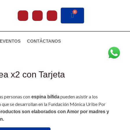
F
I
Y
0
CART
a
n
o
c
s
u
e
t
t
b
a
u
o
g
b
EVENTOS
CONTÁCTANOS
o
r
e
k
a
m
a x2 con Tarjeta
las personas con
pueden asistir a los
espina bífida
 que se desarrollan en la Fundación Mónica Uribe Por
productos son elaborados con Amor por madres y
n.