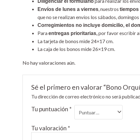
para realizar los env
Diligenciar el formulario
, nuestros
Envíos de lunes a viernes
tiempos 
que no se realizan envíos los sábados, domingos 
Corregimientos no incluye domicilio, el dom
Para
por favor escribir
entregas prioritarias,
La tarjeta de bonos mide 24×17 cm.
La caja de los bonos mide 26×19 cm.
No hay valoraciones aún.
Sé el primero en valorar “Bono Orquí
Tu dirección de correo electrónico no será publicad
Tu puntuación
*
Tu valoración
*